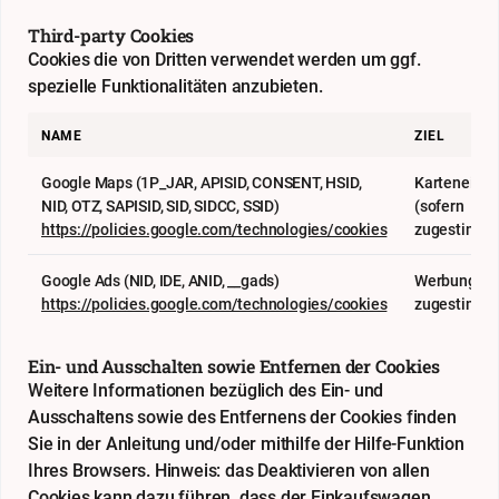
Third-party Cookies
Cookies die von Dritten verwendet werden um ggf.
spezielle Funktionalitäten anzubieten.
NAME
ZIEL
Google Maps (1P_JAR, APISID, CONSENT, HSID,
Karteneinb
NID, OTZ, SAPISID, SID, SIDCC, SSID)
(sofern
https://policies.google.com/technologies/cookies
zugestimmt
Google Ads (NID, IDE, ANID, __gads)
Werbung (so
https://policies.google.com/technologies/cookies
zugestimmt
Ein- und Ausschalten sowie Entfernen der Cookies
Weitere Informationen bezüglich des Ein- und
Ausschaltens sowie des Entfernens der Cookies finden
Sie in der Anleitung und/oder mithilfe der Hilfe-Funktion
Ihres Browsers. Hinweis: das Deaktivieren von allen
Cookies kann dazu führen, dass der Einkaufswagen