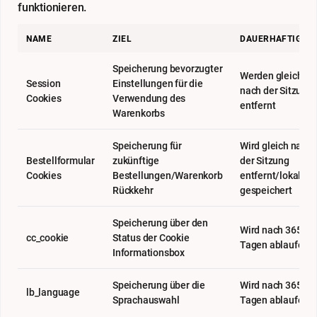
funktionieren.
NAME
ZIEL
DAUERHAFTIGKEI
Speicherung bevorzugter
Werden gleich
Session
Einstellungen für die
nach der Sitzung
Cookies
Verwendung des
entfernt
Warenkorbs
Speicherung für
Wird gleich nach
Bestellformular
zukünftige
der Sitzung
Cookies
Bestellungen/Warenkorb
entfernt/lokal
Rückkehr
gespeichert
Speicherung über den
Wird nach 365
cc_cookie
Status der Cookie
Tagen ablaufen
Informationsbox
Speicherung über die
Wird nach 365
lb_language
Sprachauswahl
Tagen ablaufen